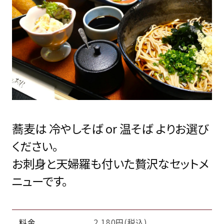
蕎麦は 冷やしそば or 温そば よりお選び
ください。
お刺身と天婦羅も付いた贅沢なセットメ
ニューです。
料金
2,180円(税込)