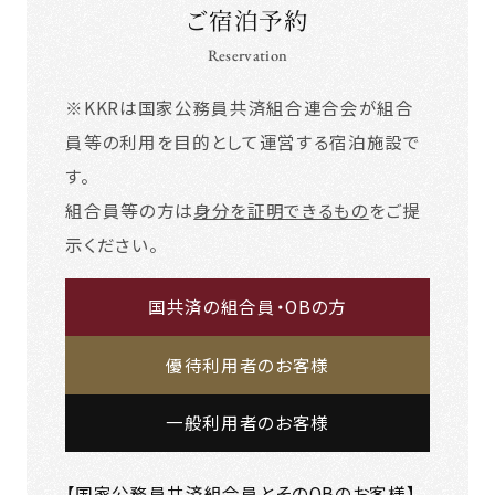
ご宿泊予約
Reservation
※KKRは国家公務員共済組合連合会が組合
員等の利用を目的として運営する宿泊施設で
す。
組合員等の方は
身分を証明できるもの
をご提
示ください。
国共済の組合員・OBの方
優待利用者のお客様
一般利用者のお客様
【国家公務員共済組合員とそのOBのお客様】