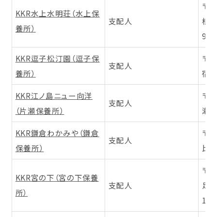
〒3
KKR水上水明荘（水上保
支配人
根郡
養所）
9
KKR逗子松汀園（逗子保
〒2
支配人
養所）
宿3-
KKR江ノ島ニュー向洋
〒2
支配人
（片瀬保養所）
瀬海
KKR鎌倉わかみや（鎌倉
〒2
支配人
保養所）
比ガ
〒2
KKR宮の下（宮の下保養
支配人
足柄
所）
14