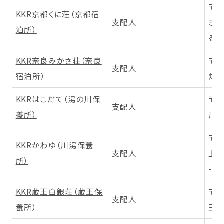
〒6
KKR京都くに荘（京都宿
支配人
京
泊所）
る東
KKR奈良みかさ荘（奈良
〒6
支配人
宿泊所）
畑大
KKRはこだて（湯の川保
〒0
支配人
養所）
川町
〒0
KKRかわゆ（川湯保養
支配人
上
所）
-2-
KKR蔵王白銀荘（蔵王保
〒9
支配人
養所）
王温