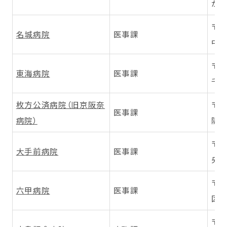
が丘
〒4
名城病院
医事課
中区
〒4
東海病院
医事課
千種
枚方公済病院（旧京阪奈
〒5
医事課
病院）
阪東
〒5
大手前病院
医事課
央区
〒6
六甲病院
医事課
区土
〒7