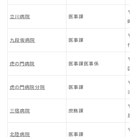
〒1
立川病院
医事課
町4-
〒1
九段坂病院
医事課
代田
〒1
虎の門病院
医事課医事係
区虎
〒2
虎の門病院分院
医事課
津区
〒1
三宿病院
庶務課
黒区
〒9
北陸病院
医事課