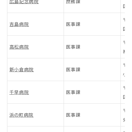
広島記念病院
庶務課
区本
〒7
吉島病院
医事課
区吉
〒7
高松病院
医事課
神前
〒8
新小倉病院
医事課
小倉
〒8
千早病院
医事課
区千
〒8
浜の町病院
医事課
央区