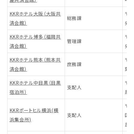
KKRホテル大阪（大阪共
〒5
総務課
済会館）
央区
KKRホテル博多（福岡共
〒8
管理課
済会館）
央区
KKRホテル熊本（熊本共
〒8
庶務課
済会館）
葉城
KKRホテル中目黒（目黒
〒1
支配人
宿泊所）
黒区
〒2
KKRポートヒル横浜(横
支配人
区山
浜集会所)
丘