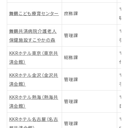
〒6
舞鶴こども療育センター
庶務課
吸
舞鶴共済病院介護老人
〒6
管理課
保健施設すこやかの森
引土
KKRホテル東京（東京共
〒1
総務課
済会館）
代田
KKRホテル金沢（金沢共
〒9
管理課
済会館）
手町
KKRホテル熱海（熱海共
〒4
管理課
済会館）
日町
KKRホテル名古屋（名古
〒4
管理課
屋共済会館）
中区