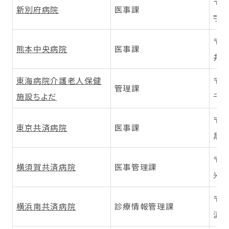
〒8
新別府病院
医事課
字鶴
〒8
熊本中央病院
医事課
井島
東海病院介護老人保健
〒4
管理課
施設ちよだ
千種
〒1
東京共済病院
医事課
黒区
〒2
横須賀共済病院
医事管理課
米が
〒2
横浜南共済病院
診療情報管理課
沢区