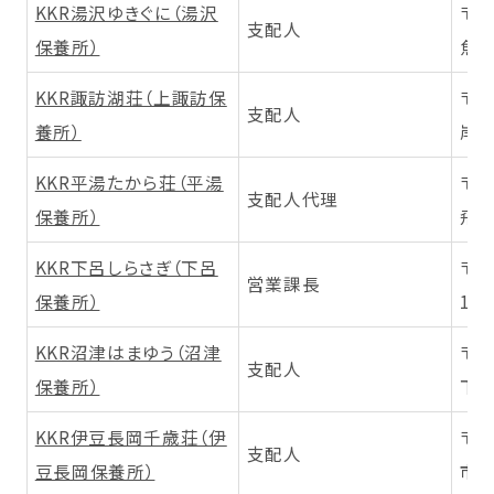
KKR湯沢ゆきぐに（湯沢
〒9
支配人
保養所）
魚沼
KKR諏訪湖荘（上諏訪保
〒3
支配人
養所）
岸通
KKR平湯たから荘（平湯
〒5
支配人代理
保養所）
飛騨
KKR下呂しらさぎ（下呂
〒5
営業課長
保養所）
120
KKR沼津はまゆう（沼津
〒4
支配人
保養所）
下1
KKR伊豆長岡千歳荘（伊
〒4
支配人
豆長岡保養所）
市古