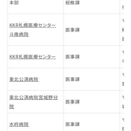
本部
総務課
代田
〒0
KKR札幌医療センター
医事課
幌市
斗南病院
目3
〒0
KKR札幌医療センター
医事課
平区
〒9
東北公済病院
医事課
葉区
東北公済病院宮城野分
〒9
医事課
院
城野
〒3
水府病院
医事課
塚1