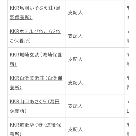
KKR鳥羽いそぶえ荘（鳥
〒5
支配人
羽保養所）
楽島
KKRホテルびわこ（びわ
〒5
支配人
こ保養所）
阪本
KKR城崎玄武（城崎保養
〒6
支配人
所）
崎町
KKR白浜美浜荘（白浜保
〒6
支配人
養所）
西牟
KKR山口あさくら（湯田
〒7
支配人
保養所）
田町
KKR道後ゆづき（道後保
〒7
支配人
養所）
崎町