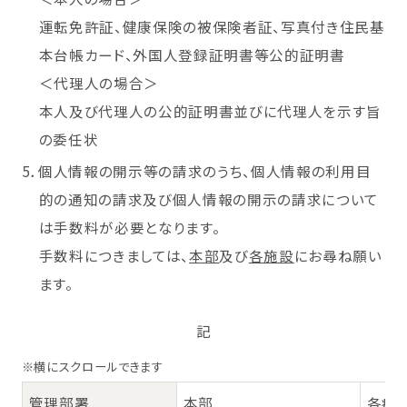
運転免許証、健康保険の被保険者証、写真付き住民基
本台帳カード、外国人登録証明書等公的証明書
＜代理人の場合＞
本人及び代理人の公的証明書並びに代理人を示す旨
の委任状
5．個人情報の開示等の請求のうち、個人情報の利用目
的の通知の請求及び個人情報の開示の請求について
は手数料が必要となります。
手数料につきましては、
本部
及び
各施設
にお尋ね願い
ます。
記
※横にスクロールできます
管理部署
本部
各病