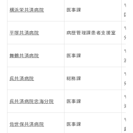
〒2
横浜栄共済病院
医事課
区桂
〒2
平塚共済病院
病歴管理課患者支援室
分9
〒6
舞鶴共済病院
医事課
浜1
〒7
呉共済病院
総務課
央2-
〒7
呉共済病院忠海分院
医事課
海中
〒8
佐世保共済病院
医事課
島地